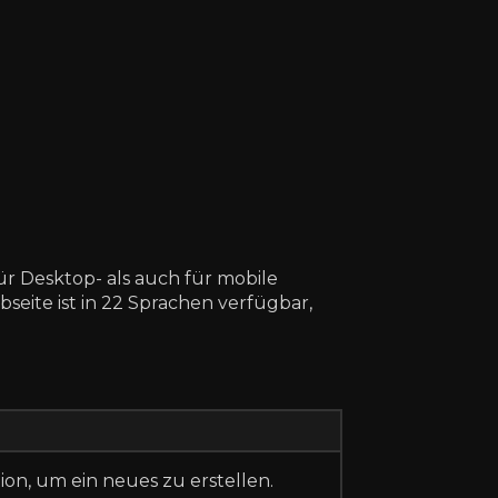
für Desktop- als auch für mobile
seite ist in 22 Sprachen verfügbar,
on, um ein neues zu erstellen.