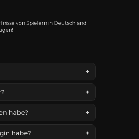
rfnisse von Spielern in Deutschland
nügen!
eben Sie Ihre E-Mail-Adresse und
t?
sen habe?
ogin habe?