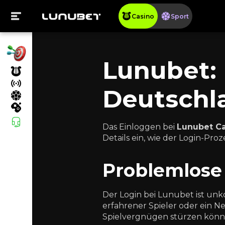
Casino
Sport
Lunubet: 
Deutschl
Das Einloggen bei
Lunubet C
Details ein, wie der Login-Pro
Problemlose
Der Login bei Lunubet ist unko
erfahrener Spieler oder ein Neu
Spielvergnügen stürzen könn