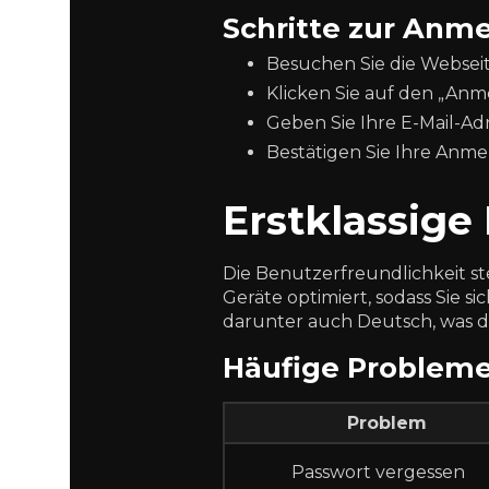
Schritte zur Anm
Besuchen Sie die Websei
Klicken Sie auf den „An
Geben Sie Ihre E-Mail-Ad
Bestätigen Sie Ihre Anmel
Erstklassige
Die Benutzerfreundlichkeit st
Geräte optimiert, sodass Sie s
darunter auch Deutsch, was di
Häufige Problem
Problem
Passwort vergessen