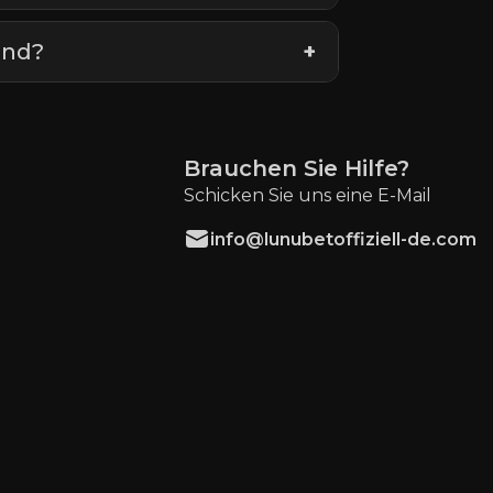
ind?
Brauchen Sie Hilfe?
Schicken Sie uns eine E-Mail
info@lunubetoffiziell-de.com