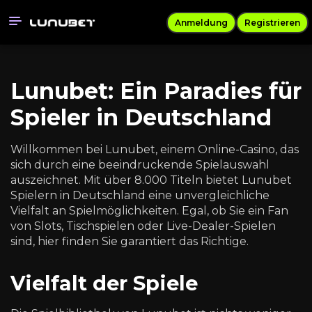
Anmeldung
Registrieren
Lunubet: Ein Paradies für
Spieler in Deutschland
Willkommen bei Lunubet, einem Online-Casino, das
sich durch eine beeindruckende Spielauswahl
auszeichnet. Mit über 8.000 Titeln bietet Lunubet
Spielern in Deutschland eine unvergleichliche
Vielfalt an Spielmöglichkeiten. Egal, ob Sie ein Fan
von Slots, Tischspielen oder Live-Dealer-Spielen
sind, hier finden Sie garantiert das Richtige.
Vielfalt der Spiele