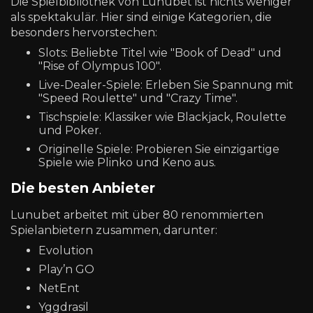
Die Spielbibliothek von
Lunubet
ist nichts weniger
als spektakulär. Hier sind einige Kategorien, die
besonders hervorstechen:
Slots: Beliebte Titel wie "Book of Dead" und
"Rise of Olympus 100".
Live-Dealer-Spiele: Erleben Sie Spannung mit
"Speed Roulette" und "Crazy Time".
Tischspiele: Klassiker wie Blackjack, Roulette
und Poker.
Originelle Spiele: Probieren Sie einzigartige
Spiele wie Plinko und Keno aus.
Die besten Anbieter
Lunubet arbeitet mit über 80 renommierten
Spielanbietern zusammen, darunter:
Evolution
Play’n GO
NetEnt
Yggdrasil